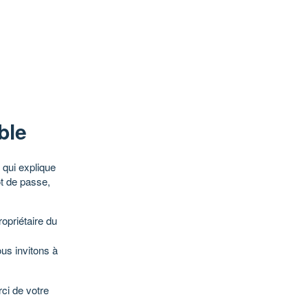
ble
qui explique
ot de passe,
opriétaire du
ous invitons à
ci de votre