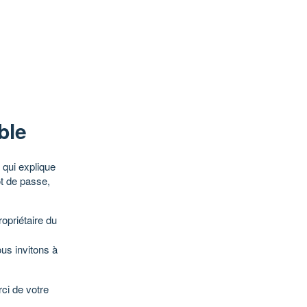
ble
qui explique
ot de passe,
opriétaire du
ous invitons à
ci de votre